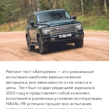
Тест-драйв
СЕРВИСНОЕ ОБСЛУЖИВАНИЕ
О дилере
Трейд-ин
Нулевое ТО
Наша команда
H7
H9
Программа «Помощь на дороге»
Контакты
от 3 799 000 ₽
от 4 799 000 ₽
КРЕДИТ И СТРАХОВАНИЕ
Регламенты технического обслуживания
Кредитный калькулятор
Электронный ПТС
Страхование
Кредит
ПОДДЕРЖКА
GWM Безопасность
КОРПОРАТИВНЫМ КЛИЕНТАМ
Гарантия HAVAL
Рейтинг-тест «Авторевю» — это уникальные
испытания наиболее важных новинок
Для малого бизнеса
Мобильное приложение GWM
авторынка, вне зависимости от их класса и
Корпоративным клиентам
Программа «HAVAL Защита+»
цены. Тест был создан редакцией журнала в
2020 году и представляет собой комплекс
Крупным корпоративным клиентам
Руководства по эксплуатации
испытаний в различных условиях эксплуатации.
Система управления автопарком
Подписки
HAVAL H9 успешно прошел все испытания
рейтинг-теста, включая инструментальные