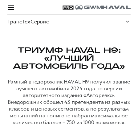
ТрансТехСервис
ТРИУМФ HAVAL H9:
«ЛУЧШИЙ
Модели
Покупателям
Владельцам
Спецпредложения
О дилере
АВТОМОБИЛЬ ГОДА»
Рамный внедорожник HAVAL H9 получил звание
ВЫБОР И ПОКУПКА
СЕРВИС
СПЕЦПРЕДЛОЖЕНИЯ
БРЕНД HAVAL
лучшего автомобиля 2024 года по версии
авторитетного издания «Авторевю».
Автомобили в наличии
Все о сервисе
Покупателям
О бренде
Внедорожник обошел 43 претендента из разных
Конфигуратор HAVAL
Запись на сервис
Владельцам
Новости
классов и ценовых сегментов, а по результатам
испытаний на полигоне набрал максимальное
H3
Аксессуары HAVAL
Моторное масло
О GWM
H5
количество баллов – 750 из 1000 возможных.
от 2 499 000 ₽
от 4 049 000 ₽
Каталоги и прайс-листы
Стоимость ТО
Программа «HAVAL Защита+»
ИНФОРМАЦИЯ О ДИЛЕРЕ