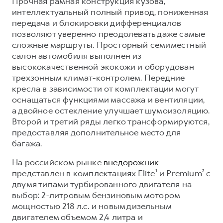
Прочная рамная конструкция кузова,
интеллектуальный полный привод, пониженная
передача и блокировки дифференциалов
позволяют уверенно преодолевать даже самые
сложные маршруты. Просторный семиместный
салон автомобиля выполнен из
высококачественной экокожи и оборудован
трехзонным климат-контролем. Передние
кресла в зависимости от комплектации могут
оснащаться функциями массажа и вентиляции,
а двойное остекление улучшает шумоизоляцию.
Второй и третий ряды легко трансформируются,
предоставляя дополнительное место для
багажа.
На российском рынке
внедорожник
представлен в комплектациях Elite¹ и Premium² с
двумя типами турбированного двигателя на
выбор: 2-литровым бензиновым мотором
мощностью 218 л.с. и новым дизельным
двигателем объемом 2,4 литра и