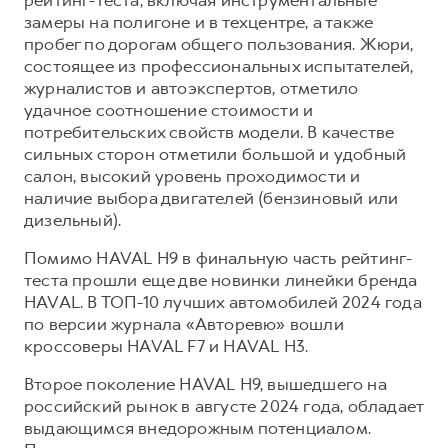
Сервис для корпоративных клиентов
замеры на полигоне и в техцентре, а также
HAVAL Лизинг
АКСЕССУАРЫ HAVAL
пробег по дорогам общего пользования. Жюри,
состоящее из профессиональных испытателей,
Автомобильные аксессуары
журналистов и автоэкспертов, отметило
АКСЕССУАРЫ HAVAL
Коллекция PRO
удачное соотношение стоимости и
потребительских свойств модели. В качестве
Автомобильные аксессуары
Коллекция Базовая
сильных сторон отметили большой и удобный
Коллекция PRO
Коллекция Детская
салон, высокий уровень проходимости и
Коллекция Базовая
наличие выбора двигателей (бензиновый или
дизельный).
Коллекция Детская
Помимо HAVAL H9 в финальную часть рейтинг-
теста прошли еще две новинки линейки бренда
HAVAL. В ТОП-10 лучших автомобилей 2024 года
по версии журнала «Авторевю» вошли
кроссоверы HAVAL F7 и HAVAL H3.
Второе поколение HAVAL H9, вышедшего на
российский рынок в августе 2024 года, обладает
выдающимся внедорожным потенциалом.