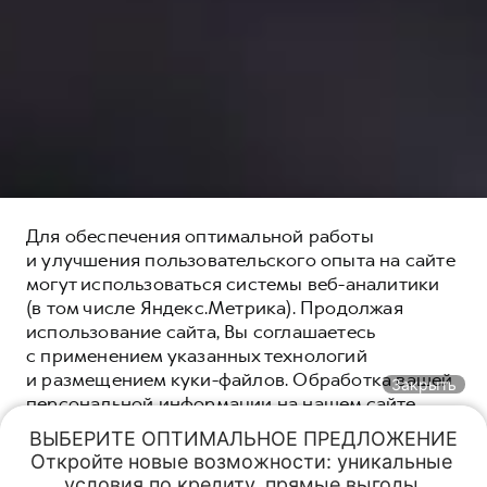
Для обеспечения оптимальной работы
и улучшения пользовательского опыта на сайте
могут использоваться системы веб-аналитики
(в том числе Яндекс.Метрика). Продолжая
использование сайта, Вы соглашаетесь
с применением указанных технологий
и размещением куки-файлов. Обработка вашей
Закрыть
персональной информации на нашем сайте
осуществляется в соответствии с
политикой
ВЫБЕРИТЕ ОПТИМАЛЬНОЕ ПРЕДЛОЖЕНИЕ

конфиденциальности
. Вы всегда можете
Откройте новые возможности: уникальные 
Обмен авто
Спецпредложения
Заказать
Меню
отключить файлы куки в настройках вашего
условия по кредиту, прямые выгоды 
