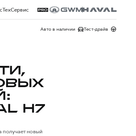
сТехСервис
Авто в наличии
Тест-драйв
ТИ,
ОВЫХ
:
L H7
а получает новый