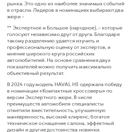
Сервис для корпоративных клиентов
рынка. Это одно из наиболее значимых событий
в отрасли. Лидеров в номинациях выбирают два
HAVAL Лизинг
АКСЕССУАРЫ HAVAL
жюри –
Автомобильные аксессуары
** Экспертное и Большое (народное), – которые
АКСЕССУАРЫ HAVAL
Коллекция PRO
голосуют независимо друг от друга. Благодаря
Автомобильные аксессуары
Коллекция Базовая
такому разделению удается изучить и
профессиональную оценку от экспертов, и
Коллекция PRO
Коллекция Детская
мнение широкого круга российских
Коллекция Базовая
автолюбителей. На основе сравнения двух
показателей можно получить максимально
Коллекция Детская
объективный результат.
В 2024 году модель HAVAL H3 одержала победу
в номинации «Компактные кроссоверы» по
версии Экспертного жюри. В числе
преимуществ автомобиля специалисты
отметили вместительность, улучшенную
маневренность, высокий клиренс, богатое
техническое оснащение салона, эффектный
дизайн и другие достоинства новинки.