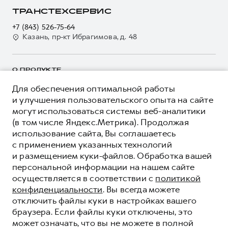
Страхование
О дилере
ТРАНСТЕХСЕРВИС
Электронный ПТС
Кредит
Наша команда
+7 (843) 526-75-64
GWM Безопасность
Для малого бизнеса
Казань, пр-кт Ибрагимова, д. 48
Контакты
Гарантия HAVAL
Корпоративным клиентам
Мобильное приложение GWM
Крупным корпоративным клиентам
О ПРОДУКТЕ
Программа «HAVAL Защита+»
Система управления автопарком
Для обеспечения оптимальной работы
КРЕДИТНЫЕ ПРОГРАММЫ
Руководства по эксплуатации
Сервис для корпоративных клиентов
и улучшения пользовательского опыта на сайте
ЦЕНЫ И ВЫГОДЫ
Подписки
могут использоваться системы веб-аналитики
HAVAL Лизинг
(в том числе Яндекс.Метрика). Продолжая
ЮРИДИЧЕСКАЯ ИНФОРМАЦИЯ
Автомобильные аксессуары
Автомобильные аксессуары
использование сайта, Вы соглашаетесь
Вся представленная на сайте информация, касающаяся
Коллекция PRO
автомобилей и сервисного обслуживания, носит
Коллекция PRO
с применением указанных технологий
информационный характер и не является публичной офертой.
и размещением куки-файлов. Обработка вашей
****На некоторых автомобилях HAVAL может отсутствовать
Коллекция Базовая
Показать все
Коллекция Базовая
Все цены, указанные на данном сайте, носят информационный
система / устройство вызова экстренных оперативных служб
персональной информации на нашем сайте
характер и являются максимально рекомендуемыми
Коллекция Детская
(блок ЭРА-ГЛОНАСС).
Коллекция Детская
осуществляется в соответствии с
политикой
розничными ценами по расчетам дистрибьютора (ООО «Грейт
Волл Мотор Рус»). Для получения подробной информации
конфиденциальности
. Вы всегда можете
© 2026 ООО «Грейт Волл Мотор Рус»
просьба обращаться к ближайшему официальному дилеру ООО
отключить файлы куки в настройках вашего
© 2026 ООО «Управляющая Компания
«Грейт Волл Мотор Рус» либо по телефону Горячей линии 8 (800)
браузера. Если файлы куки отключены, это
«ТрансТехСервис»
511-59-86, либо на сайте. Опубликованная на данном сайте
может означать, что вы не можете в полной
Политика конфиденциальности
информация может быть изменена в любое время без