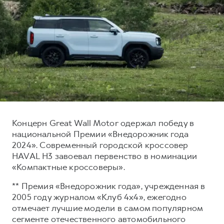
Тест-драйв
СЕРВИСНОЕ ОБСЛУЖИВАНИЕ
О дилере
Трейд-ин
Нулевое ТО
Наша команда
H7
H9
Программа «Помощь на дороге»
Контакты
от 3 799 000 ₽
от 4 799 000 ₽
КРЕДИТ И СТРАХОВАНИЕ
Регламенты технического обслуживания
Кредитный калькулятор
Электронный ПТС
Страхование
Кредит
ПОДДЕРЖКА
Концерн Great Wall Motor одержал победу в
GWM Безопасность
национальной Премии «Внедорожник года
2024». Современный городской кроссовер
КОРПОРАТИВНЫМ КЛИЕНТАМ
Гарантия HAVAL
HAVAL H3 завоевал первенство в номинации
Для малого бизнеса
Мобильное приложение GWM
«Компактные кроссоверы».
Корпоративным клиентам
Программа «HAVAL Защита+»
** Премия «Внедорожник года», учрежденная в
Крупным корпоративным клиентам
Руководства по эксплуатации
2005 году журналом «Клуб 4х4», ежегодно
отмечает лучшие модели в самом популярном
Система управления автопарком
Подписки
сегменте отечественного автомобильного